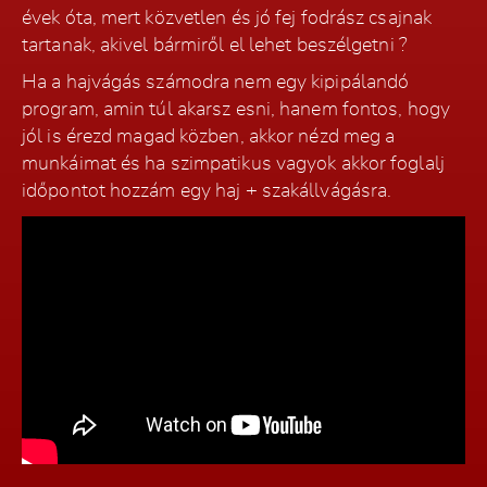
évek óta, mert közvetlen és jó fej fodrász csajnak
tartanak, akivel bármiről el lehet beszélgetni ?
Ha a hajvágás számodra nem egy kipipálandó
program, amin túl akarsz esni, hanem fontos, hogy
jól is érezd magad közben, akkor nézd meg a
munkáimat és ha szimpatikus vagyok akkor foglalj
időpontot hozzám egy haj + szakállvágásra.