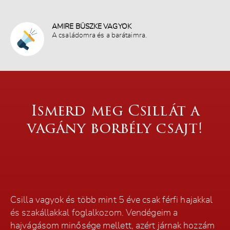
MUNKÁINK
ÁRLISTA
AMIRE BÜSZKE VAGYOK
A családomra és a barátaimra.
CÍMÜNK
BLOG
BORBÉLY KÉPZÉS
Ismerd meg Csillát a
FOGLALÁS
vagány borbély csajt!
ENGLISH
Csilla vagyok és több mint 5 éve csak férfi hajakkal
és szakállakkal foglalkozom. Vendégeim a
hajvágásom minősége mellett, azért járnak hozzám