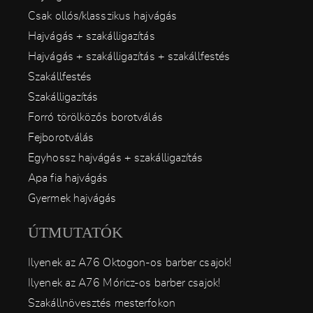
Csak ollós/klasszikus hajvágás
Hajvágás + szakálligazítás
Hajvágás + szakálligazítás + szakállfestés
Szakállfestés
Szakálligazítás
Forró törölközős borotválás
Fejborotválás
Egyhossz hajvágás + szakálligazítás
Apa fia hajvágás
Gyermek hajvágás
ÚTMUTATÓK
Ilyenek az A76 Oktogon-os barber csajok!
Ilyenek az A76 Móricz-os barber csajok!
Szakállnövesztés mesterfokon