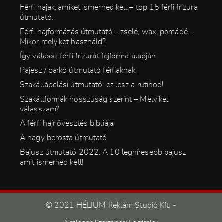
Férfi hajak, amiket ismerned kell – top 15 férfi frizura
útmutató.
Férfi hajformázás útmutató – zselé, wax, pomádé –
Mikor melyiket használd?
Így válassz férfi frizurát fejforma alapján
Pajesz / barkó útmutató férfiaknak
Szakállápolási útmutató: ez lesz a rutinod!
Szakállformák hosszúság szerint – Melyiket
válasszam?
A férfi hajnövesztés bibliája
A nagy borosta útmutató
Bajusz útmutató 2022: A 10 leghíresebb bajusz
amit ismerned kell!
© 2021 HÉLIUM Reklám Studió Kft. -