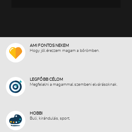
DORINA (OKTOGON)
CSILI (OKTOGON)
EMI (OKTOGON)
CSILLA (OKTOGON)
RENI (OKTOGON)
JOHANNA (MÓRICZ RED)
AMI FONTOS NEKEM
Hogy jól érezzem magam a bőrömben.
LILI (MÓRICZ)
LAURA (MÓRICZ RED)
DZSENI (A76 MÓRICZ + RED)
ANNAMARI (MÓRICZ RED)
LEGFŐBB CÉLOM
Megfelelni a magammal szembeni elvárásoknak.
NIKI (MÓRICZ RED)
BIANKA (MÓRICZ)
CINCIA (MÓRICZ)
DIA (MÓRICZ)
HOBBI
Buli, kirándulás, sport.
PATRÍCIA (MÓRICZ)