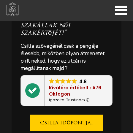
“Ismerd meg az
átmenetes hajak és
szakállak női
szakértőjét!”
SZALONOK
Csilla szövegénél csak a pengéje
A76 OKTOGON
élesebb, miközben olyan átmenetet
LETESZTELTÜK: ILYEN AZ A76 OKTOGON!
pirít neked, hogy az utcán is
A76 MÓRICZ
megállítanak majd ?
LETESZTELTÜK: ILYEN AZ A76 MÓRICZ!
4.8
Kiválóra értékelt : A76
BORBÉLYOK
Oktogon
igazolta: Trustindex
BETTI (OKTOGON)
ZSANETT (OKTOGON)
ZSÓKA (OKTOGON)
CSILLA IDŐPONTJAI
VIKI (OKTOGON)