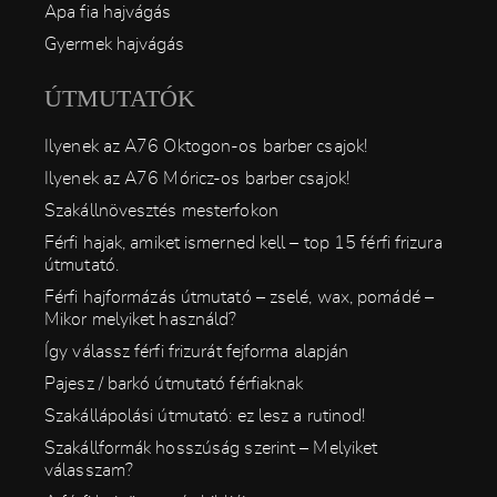
Apa fia hajvágás
Gyermek hajvágás
ÚTMUTATÓK
Ilyenek az A76 Oktogon-os barber csajok!
Ilyenek az A76 Móricz-os barber csajok!
Szakállnövesztés mesterfokon
Férfi hajak, amiket ismerned kell – top 15 férfi frizura
útmutató.
Férfi hajformázás útmutató – zselé, wax, pomádé –
Mikor melyiket használd?
Így válassz férfi frizurát fejforma alapján
Pajesz / barkó útmutató férfiaknak
Szakállápolási útmutató: ez lesz a rutinod!
Szakállformák hosszúság szerint – Melyiket
válasszam?