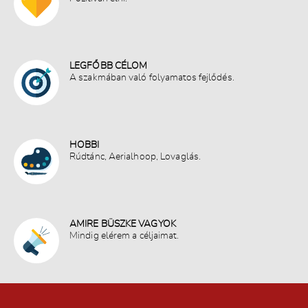
MUNKÁINK
ÁRLISTA
CÍMÜNK
LEGFŐBB CÉLOM
A szakmában való folyamatos fejlődés.
BLOG
BORBÉLY KÉPZÉS
FOGLALÁS
HOBBI
Rúdtánc, Aerialhoop, Lovaglás.
ENGLISH
AMIRE BÜSZKE VAGYOK
Mindig elérem a céljaimat.