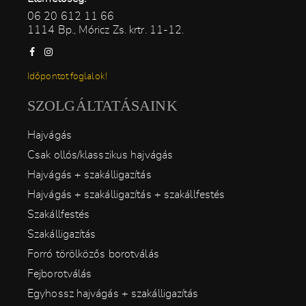
06 20 612 11 66
1114 Bp., Móricz Zs. krtr. 11-12.
Időpontot foglalok!
SZOLGÁLTATÁSAINK
Hajvágás
Csak ollós/klasszikus hajvágás
Hajvágás + szakálligazítás
Hajvágás + szakálligazítás + szakállfestés
Szakállfestés
Szakálligazítás
Forró törölközős borotválás
Fejborotválás
Egyhossz hajvágás + szakálligazítás