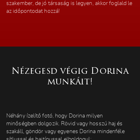
szakember, de jó társaság is legyen, akkor foglald le
az időpontodat hozzá!
Nézegesd végig Dorina
munkáit!
Néhány ízelítő fotó, hogy Dorina milyen
minőségben dolgozik. Rövid vagy hosszú haj és
szakáll, göndör vagy egyenes Dorina mindenféle
sítlussal és hajtípussal elboldogul: