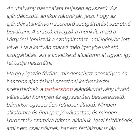
Az utalvány használata teljesen egyszerű. Az
ajándékozott, amikor nálunk jár, jelzi, hogy az
ajándékutalványon szereplő szolgáltatást szeretné
beváltani. A srácok elvégzik a munkát, majd a
kártyáról lehúzzák a szolgáltatást, ami igénybe lett
véve. Ha a kártyán marad még igénybe vehető
szolgáltatás, azt a következő alkalommal ugyan így
fel tudja használni.
Ha egy igazán férfias, mindemellett személyes és
hasznos ajándékkal szeretnél kedveskedni
szerettednek, a
barbershop
ajándékutalvány kiváló
választás! Könnyen és egyszerűen beszerezhető,
bármikor egyszerűen felhasználható. Minden
alkalomra és ünnepre jó választás, és minden
korosztály számára bátran ajánljuk. Igazi feltöltődés,
ami nem csak nőknek, hanem férfiaknak is jár!