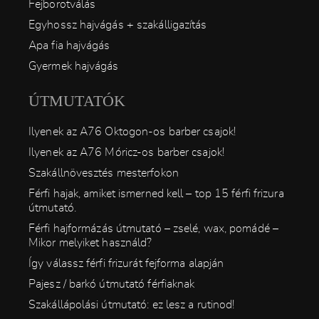
Fejborotválás
Egyhossz hajvágás + szakálligazítás
Apa fia hajvágás
Gyermek hajvágás
ÚTMUTATÓK
Ilyenek az A76 Oktogon-os barber csajok!
Ilyenek az A76 Móricz-os barber csajok!
Szakállnövesztés mesterfokon
Férfi hajak, amiket ismerned kell – top 15 férfi frizura
útmutató.
Férfi hajformázás útmutató – zselé, wax, pomádé –
Mikor melyiket használd?
Így válassz férfi frizurát fejforma alapján
Pajesz / barkó útmutató férfiaknak
Szakállápolási útmutató: ez lesz a rutinod!