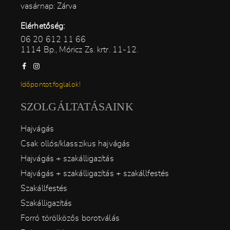
vasárnap: Zárva
Elérhetőség:
06 20 612 11 66
1114 Bp., Móricz Zs. krtr. 11-12.
Időpontot foglalok!
SZOLGÁLTATÁSAINK
Hajvágás
Csak ollós/klasszikus hajvágás
Hajvágás + szakálligazítás
Hajvágás + szakálligazítás + szakállfestés
Szakállfestés
Szakálligazítás
Forró törölközős borotválás