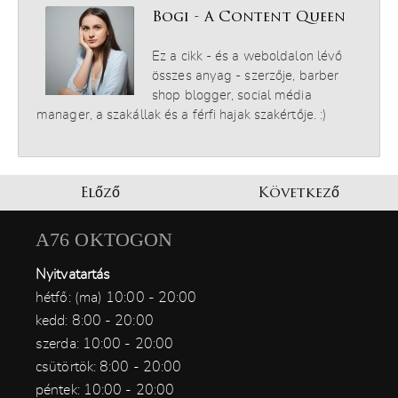
Bogi - A Content Queen
Ez a cikk - és a weboldalon lévő
összes anyag - szerzője, barber
shop blogger, social média
manager, a szakállak és a férfi hajak szakértője. :)
Előző
Következő
A76 OKTOGON
Nyitvatartás
hétfő: (ma) 10:00 - 20:00
kedd: 8:00 - 20:00
szerda: 10:00 - 20:00
csütörtök: 8:00 - 20:00
péntek: 10:00 - 20:00