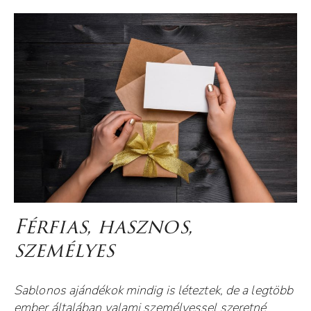
DORINA (OKTOGON)
CSILI (OKTOGON)
EMI (OKTOGON)
CSILLA (OKTOGON)
RENI (OKTOGON)
JOHANNA (MÓRICZ RED)
LILI (MÓRICZ)
LAURA (MÓRICZ RED)
DZSENI (A76 MÓRICZ + RED)
ANNAMARI (MÓRICZ RED)
NIKI (MÓRICZ RED)
Férfias, hasznos,
BIANKA (MÓRICZ)
személyes
CINCIA (MÓRICZ)
DIA (MÓRICZ)
PATRÍCIA (MÓRICZ)
Sablonos ajándékok mindig is léteztek, de a legtöbb
ember általában valami személyessel szeretné