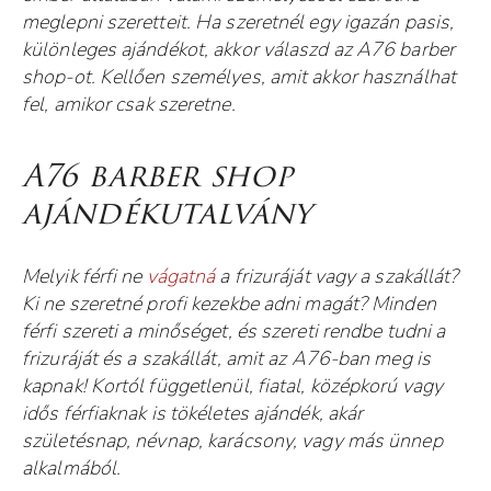
MUNKÁINK
meglepni szeretteit. Ha szeretnél egy igazán pasis,
különleges ajándékot, akkor válaszd az A76 barber
ÁRLISTA
shop-ot. Kellően személyes, amit akkor használhat
CÍMÜNK
fel, amikor csak szeretne.
BLOG
A76 barber shop
BORBÉLY KÉPZÉS
ajándékutalvány
FOGLALÁS
ENGLISH
Melyik férfi ne
vágatná
a frizuráját vagy a szakállát?
Ki ne szeretné profi kezekbe adni magát? Minden
férfi szereti a minőséget, és szereti rendbe tudni a
frizuráját és a szakállát, amit az A76-ban meg is
kapnak! Kortól függetlenül, fiatal, középkorú vagy
idős férfiaknak is tökéletes ajándék, akár
születésnap, névnap, karácsony, vagy más ünnep
alkalmából.