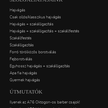
Hajvágás
Csak ollós/klasszikus hajvágás
Hajvágás + szakálligazítás
Hajvágás + szakálligazítás + szakállfestés
Szakállfestés
Szakálligazítás
Forró törölközős borotválás
Fejborotválás
Egyhossz hajvágás + szakálligazítás
Apa fia hajvágás
Gyermek hajvágás
ÚTMUTATÓK
Ilyenek az A76 Oktogon-os barber csajok!