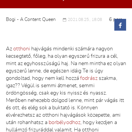
DORINA (OKTOGON)
CSILI (OKTOGON)
Bogi - A Content Queen
6 perc
2021.08.25., 18:08
EMI (OKTOGON)
CSILLA (OKTOGON)
RENI (OKTOGON)
JOHANNA (MÓRICZ RED)
Az
otthoni
hajvágás mindenki számára nagyon
LILI (MÓRICZ)
kecsegtető, főleg, ha olyan egyszerű frizura a cél,
LAURA (MÓRICZ RED)
mint az egyhosszúságú haj. Na nem mintha ez olyan
DZSENI (A76 MÓRICZ + RED)
egyszerű lenne, de egészen idáig Te is úgy
gondoltad, hogy nem kell hozzá
fodrász
szakma,
ANNAMARI (MÓRICZ RED)
igaz?? Végül is semmi átmenet, semmi
NIKI (MÓRICZ RED)
ördöngösség, csak egy kis nyissz és nyassz.
BIANKA (MÓRICZ)
Merőben nehezebb dolgod lenne, mint pár vágás itt
CINCIA (MÓRICZ)
és ott, és elég sok a buktató is. Könnyen
DIA (MÓRICZ)
elvérezhetsz az otthoni hajvágások közepette, ami
PATRÍCIA (MÓRICZ)
után rohanhatsz a
borbélyodhoz
, hogy kezdjen a
hullámzó frizuráddal valamit. Ha otthoni