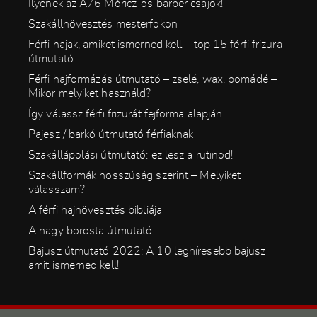
Ilyenek az A76 Móricz-os barber csajok!
Szakállnövesztés mesterfokon
Férfi hajak, amiket ismerned kell – top 15 férfi frizura
útmutató.
Férfi hajformázás útmutató – zselé, wax, pomádé –
Mikor melyiket használd?
Így válassz férfi frizurát fejforma alapján
Pajesz / barkó útmutató férfiaknak
Szakállápolási útmutató: ez lesz a rutinod!
Szakállformák hosszúság szerint – Melyiket
válasszam?
A férfi hajnövesztés bibliája
A nagy borosta útmutató
Bajusz útmutató 2022: A 10 leghíresebb bajusz
amit ismerned kell!