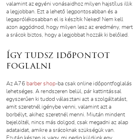
valamint az egyéni vonásaidhoz milyen hajstílus illik
a legjobban. Ezt a lehető legpontosabban és a
legaprólékosabban el is készítik Neked! Nem kell
azon aggódnod, hogy milyen lesz az eredmény, mert
a srácok biztos, hogy a legjobbat hozzák ki belőled.
Így tudsz időpontot
foglalni
Az A76
barber shop
-ba csak online időpontfoglalás
lehetséges. A rendszeren belül, pár kattintással
egyszerűen ki tudod választani azt a szolgáltatást,
amit szeretnél igénybe venni, valamint azt a
borbélyt, akihez szeretnél menni. Miután mindent
bejelöltél, nincs más dolgod, csak megadni az alap
adataidat, amikre a srácoknak szükségük van.
Ezután készen is vagy, mi pedig küldünk egy