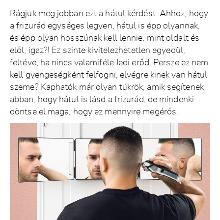
Rágjuk meg jobban ezt a hátul kérdést. Ahhoz, hogy
a frizurád egységes legyen, hátul is épp olyannak,
és épp olyan hosszúnak kell lennie, mint oldalt és
elől, igaz?! Ez szinte kivitelezhetetlen egyedül,
feltéve, ha nincs valamiféle Jedi erőd. Persze ez nem
kell gyengeségként felfogni, elvégre kinek van hátul
szeme? Kaphatók már olyan tükrök, amik segítenek
abban, hogy hátul is lásd a frizurád, de mindenki
döntse el maga, hogy ez mennyire megérős.