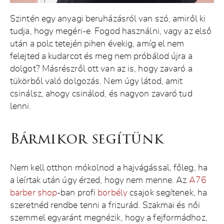
Szintén egy anyagi beruházásról van szó, amiről ki
tudja, hogy megéri-e. Fogod használni, vagy az első
után a polc tetején pihen évekig, amíg el nem
felejted a kudarcot és meg nem próbálod újra a
dolgot? Másrészről ott van az is, hogy zavaró a
tükörből való dolgozás. Nem úgy látod, amit
csinálsz, ahogy csinálod, és nagyon zavaró tud
lenni.
Bármikor segítünk
Nem kell otthon mókolnod a hajvágással, főleg, ha
a leírtak után úgy érzed, hogy nem menne. Az
A76
barber shop
-ban profi
borbély
csajok segítenek, ha
szeretnéd rendbe tenni a frizurád. Szakmai és női
szemmel egyaránt megnézik, hogy a fejformádhoz,