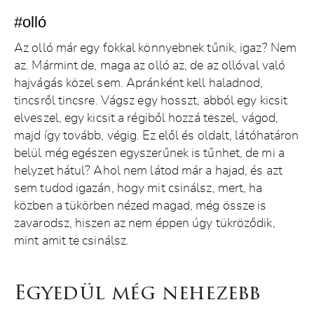
#olló
Az olló már egy fokkal könnyebnek tűnik, igaz? Nem
az. Mármint de, maga az olló az, de az ollóval való
hajvágás közel sem. Apránként kell haladnod,
tincsről tincsre. Vágsz egy hosszt, abból egy kicsit
elveszel, egy kicsit a régiből hozzá teszel, vágod,
majd így tovább, végig. Ez elől és oldalt, látóhatáron
belül még egészen egyszerűnek is tűnhet, de mi a
helyzet hátul? Ahol nem látod már a hajad, és azt
sem tudod igazán, hogy mit csinálsz, mert, ha
közben a tükörben nézed magad, még össze is
zavarodsz, hiszen az nem éppen úgy tükröződik,
mint amit te csinálsz.
Egyedül még nehezebb