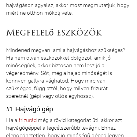
MUNKÁINK
hajvágáson agyalsz, akkor most megmutatjuk, hogy
miért ne otthon mókolj vele.
ÁRLISTA
CÍMÜNK
Megfelelő eszközök
BLOG
Mindened megvan, ami a hajvágáshoz szükséges?
BORBÉLY KÉPZÉS
Ha nem olyan eszközökkel dolgozol, amik jó
FOGLALÁS
minőségűek, akkor biztosan nem lesz jó a
végeredmény. Sőt, még a hajad minőségét is
ENGLISH
könnyen gallyra vághatod. Hogy mire van
szükséged, függ attól, hogy milyen frizurát
szeretnél (gépi vagy ollós egyhossz).
#1.Hajvágó gép
Ha a
frizurád
még a rövid kategóriát üti, akkor azt
hajvágógéppel a legcélszerűbb levágni. Ehhez
elengedhetetlen, hogy jó minőségű géped legyen,