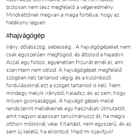
biztosan nem lesz megfelelő a végeredmény.
Mindkettőnek megvan a maga fortélya, hogy az
hatékony legyen.
#hajvágógép
Irány, dőlésszög, sebesség… A hajvágógépeket nem
csak egyszerűen megfogod, és áttolod a hajadon.
Azzal egy foltos, egyenetlen frizurát érnél el, ami
szerintem nem célod. A hajvágógépet megfelelő
szögben kell tartanod végig, és a különböző
fordulásoknál ezt a szöget tartanod is kell. Nem
mindegy melyik irányból haladsz, és az sem, hogy
milyen gyorsasággal. A hajvágó gépek mellé
rendszerint mellékelnek egy használati útmutatót,
amit nagyon alaposan tanulmányozz át, ha mégis
otthon mókolnál vele. Kitartást, nem egyszerű, és az
sem új keletű, ha elrontod. Majd mi kijavítjuk!