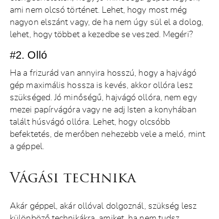
ami nem olcsó történet. Lehet, hogy most még
nagyon elszánt vagy, de ha nem úgy sül el a dolog,
lehet, hogy többet a kezedbe se veszed. Megéri?
#2. Olló
Ha a frizurád van annyira hosszú, hogy a hajvágó
gép maximális hossza is kevés, akkor ollóra lesz
szükséged. Jó minőségű, hajvágó ollóra, nem egy
mezei papírvágóra vagy ne adj Isten a konyhában
talált húsvágó ollóra. Lehet, hogy olcsóbb
befektetés, de merőben nehezebb vele a meló, mint
a géppel.
Vágási technika
Akár géppel, akár ollóval dolgoznál, szükség lesz
különböző technikákra, amiket, ha nem tudsz,